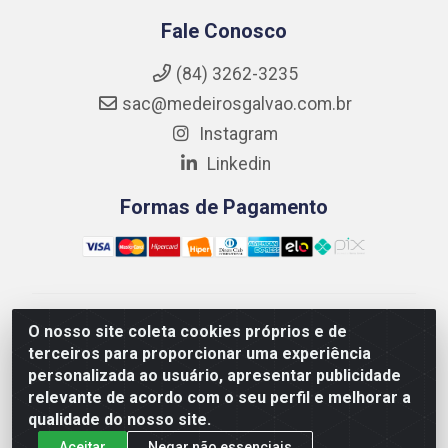
Fale Conosco
(84) 3262-3235
sac@medeirosgalvao.com.br
Instagram
Linkedin
Formas de Pagamento
Medeiros Galvão Soluções LTDA - Avenida Antônio
O nosso site coleta cookies próprios e de
Severiano da Câmara - Br 406, 1111, Km 102 - Centro,
terceiros para proporcionar uma experiência
João Câmara/RN - CEP 59550-000 - CNPJ
personalizada ao usuário, apresentar publicidade
01.347.878/0001-60
relevante de acordo com o seu perfil e melhorar a
qualidade do nosso site.
Aceitar
Negar não essenciais