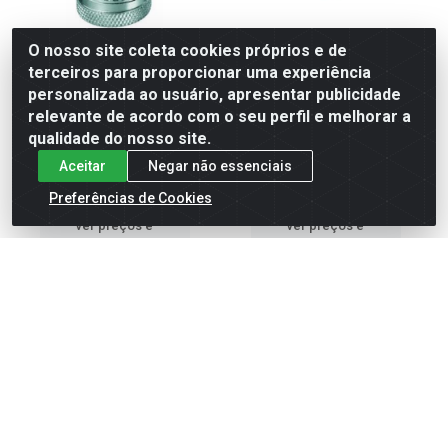
O nosso site coleta cookies próprios e de
CHAVE SOQUETE
SOQUETE SEXTAVADO
terceiros para proporcionar uma experiência
HEXAGONAL 14MM ENCAIXE
LONGO 1/2” 19MM - GEDORE
1/2” GEDORE REF ...
REF 19L-19M...
personalizada ao usuário, apresentar publicidade
relevante de acordo com o seu perfil e melhorar a
Código: 153
Código: 856
Embalagem: UNIDADE
Embalagem: UNIDADE
qualidade do nosso site.
Aceitar
Negar não essenciais
Faça seu login ou
Faça seu login ou
Preferências de Cookies
cadastre-se para
cadastre-se para
ver preços e
ver preços e
comprar
comprar