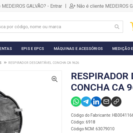
|
te MEDEIROS GALVÃO? - Entrar
Não é cliente MEDEIROS G
ENTAS
EPIS E EPCS
MÁQUINAS E ACESSÓRIOS
MEDIÇÃO E
S
RESPIRADOR DESCARTÁVEL CONCHA CA 9626
RESPIRADOR 
CONCHA CA 9
Código do Fabricante: HB004116
Código: 6918
Código NCM: 63079010