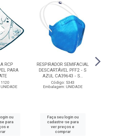
A RCP
RESPIRADOR SEMIFACIAL
MÁSCARA CIR
VEL PARA
DESCARTÁVEL PFF2 - S
DESCARTÁVE
ATE
AZUL CA39643 - S...
ELÁSTICO - 50 
 1120
Código: 5343
Código: 61
 UNIDADE
Embalagem: UNIDADE
Embalagem: 
login ou
Faça seu login ou
Faça seu log
se para
cadastre-se para
cadastre-se
ços e
ver preços e
ver preços
rar
comprar
compra