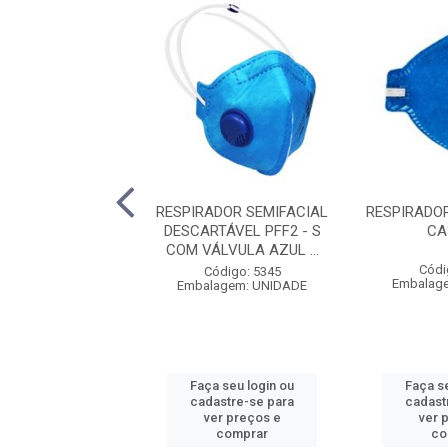
ESPIRADOR
RESPIRADOR SEMIFACIAL
RESPIRADOR
TÁVEL PFF2 COM
DESCARTÁVEL PFF2 - S
CA
 AZUL CA13121 -
COM VÁLVULA AZUL ...
LEDAN...
Códi
Código: 5345
Embalag
Embalagem: UNIDADE
ódigo: 3244
agem: UNIDADE
Faça seu login ou
Faça s
 seu login ou
cadastre-se para
cadast
astre-se para
ver preços e
ver 
er preços e
comprar
co
comprar