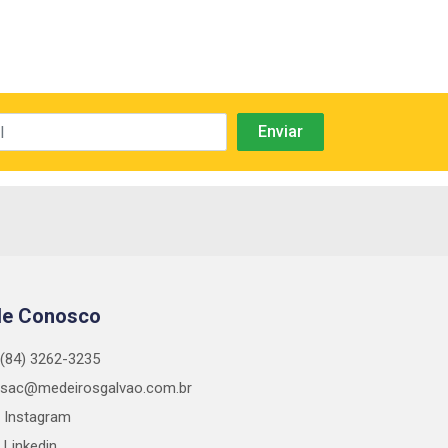
le Conosco
(84) 3262-3235
sac@medeirosgalvao.com.br
Instagram
Linkedin