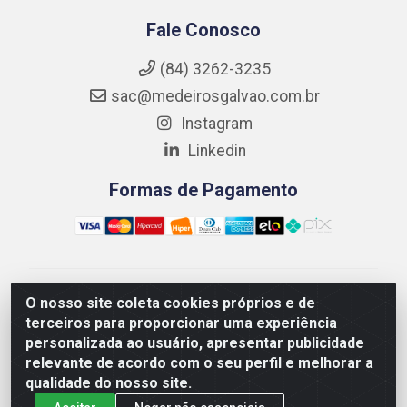
Fale Conosco
(84) 3262-3235
sac@medeirosgalvao.com.br
Instagram
Linkedin
Formas de Pagamento
Medeiros Galvão Soluções LTDA - Avenida Antônio
O nosso site coleta cookies próprios e de
Severiano da Câmara - Br 406, 1111, Km 102 - Centro,
terceiros para proporcionar uma experiência
João Câmara/RN - CEP 59550-000 - CNPJ
personalizada ao usuário, apresentar publicidade
01.347.878/0001-60
relevante de acordo com o seu perfil e melhorar a
qualidade do nosso site.