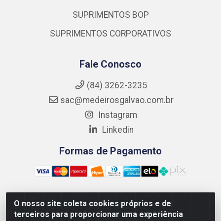
SUPRIMENTOS BOP
SUPRIMENTOS CORPORATIVOS
Fale Conosco
(84) 3262-3235
sac@medeirosgalvao.com.br
Instagram
Linkedin
Formas de Pagamento
O nosso site coleta cookies próprios e de
Medeiros Galvão Soluções LTDA - Avenida Antônio Severiano
terceiros para proporcionar uma experiência
da Câmara - Br 406, 1111, Km 102 - Centro, João Câmara/RN