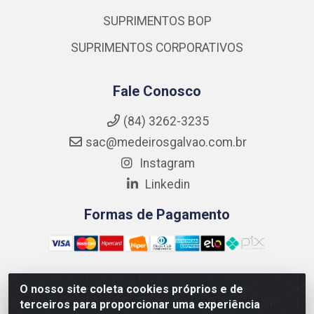
SUPRIMENTOS BOP
SUPRIMENTOS CORPORATIVOS
Fale Conosco
(84) 3262-3235
sac@medeirosgalvao.com.br
Instagram
Linkedin
Formas de Pagamento
O nosso site coleta cookies próprios e de
Medeiros Galvão Soluções LTDA - Avenida Antônio Severiano
terceiros para proporcionar uma experiência
da Câmara - Br 406, 1111, Km 102 - Centro, João Câmara/RN