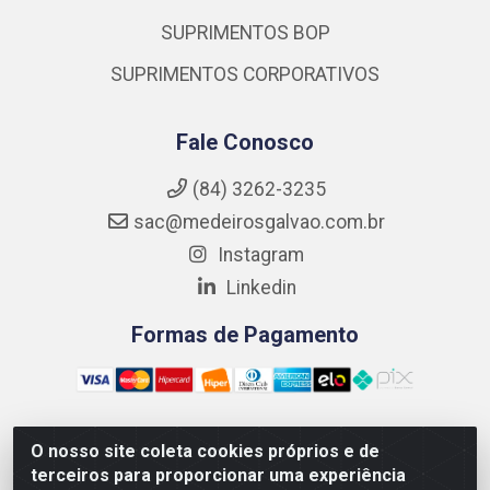
SUPRIMENTOS BOP
SUPRIMENTOS CORPORATIVOS
Fale Conosco
(84) 3262-3235
sac@medeirosgalvao.com.br
Instagram
Linkedin
Formas de Pagamento
O nosso site coleta cookies próprios e de
Medeiros Galvão Soluções LTDA - Avenida Antônio Severiano
terceiros para proporcionar uma experiência
da Câmara - Br 406, 1111, Km 102 - Centro, João Câmara/RN