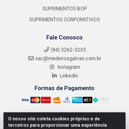
SUPRIMENTOS BOP
SUPRIMENTOS CORPORATIVOS
Fale Conosco
(84) 3262-3235
sac@medeirosgalvao.com.br
Instagram
Linkedin
Formas de Pagamento
O nosso site coleta cookies próprios e de
Medeiros Galvão Soluções LTDA - Avenida Antônio Severiano
terceiros para proporcionar uma experiência
da Câmara - Br 406, 1111, Km 102 - Centro, João Câmara/RN