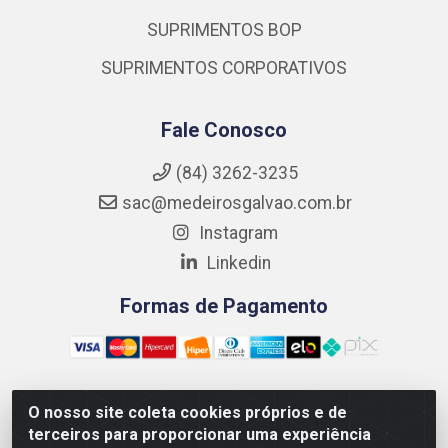
SUPRIMENTOS BOP
SUPRIMENTOS CORPORATIVOS
Fale Conosco
(84) 3262-3235
sac@medeirosgalvao.com.br
Instagram
Linkedin
Formas de Pagamento
O nosso site coleta cookies próprios e de
Medeiros Galvão Soluções LTDA - Avenida Antônio Severiano
terceiros para proporcionar uma experiência
da Câmara - Br 406, 1111, Km 102 - Centro, João Câmara/RN