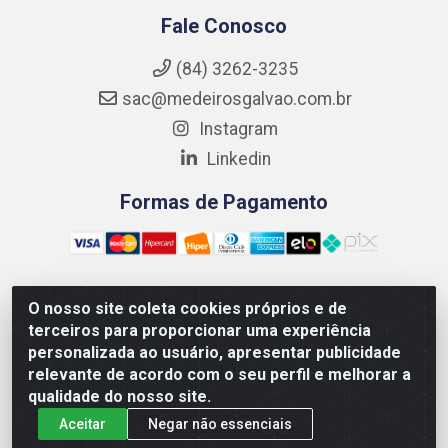
Fale Conosco
(84) 3262-3235
sac@medeirosgalvao.com.br
Instagram
Linkedin
Formas de Pagamento
O nosso site coleta cookies próprios e de
Medeiros Galvão Soluções LTDA - Avenida Antônio Severiano
terceiros para proporcionar uma experiência
da Câmara - Br 406, 1111, Km 102 - Centro, João Câmara/RN
personalizada ao usuário, apresentar publicidade
- CEP 59550-000 - CNPJ 01.347.878/0001-60
relevante de acordo com o seu perfil e melhorar a
qualidade do nosso site.
Aceitar
Negar não essenciais