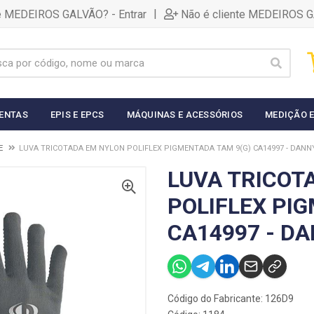
|
te MEDEIROS GALVÃO? - Entrar
Não é cliente MEDEIROS G
ENTAS
EPIS E EPCS
MÁQUINAS E ACESSÓRIOS
MEDIÇÃO E
E
LUVA TRICOTADA EM NYLON POLIFLEX PIGMENTADA TAM 9(G) CA14997 - DANNY
LUVA TRICOT
POLIFLEX PI
CA14997 - DA
Código do Fabricante: 126D9