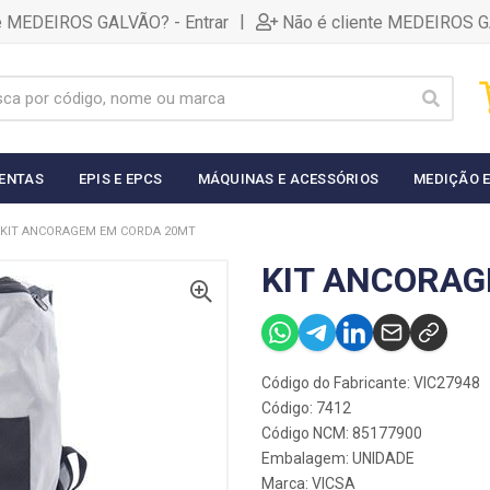
|
te MEDEIROS GALVÃO? - Entrar
Não é cliente MEDEIROS G
ENTAS
EPIS E EPCS
MÁQUINAS E ACESSÓRIOS
MEDIÇÃO E
KIT ANCORAGEM EM CORDA 20MT
KIT ANCORAG
Código do Fabricante: VIC27948
Código: 7412
Código NCM: 85177900
Embalagem: UNIDADE
Marca:
VICSA