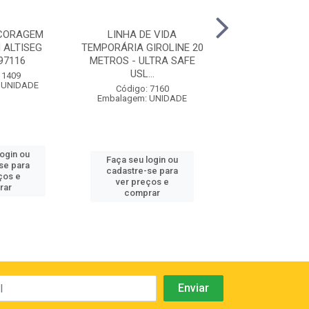
NCORAGEM
LINHA DE VIDA
FITA DE ANC
 ALTISEG
TEMPORÁRIA GIROLINE 20
SLING 200C
97116
METROS - ULTRA SAFE
PROTEÇÃO 35KN
USL...
SAFE...
 1409
 UNIDADE
Código: 7160
Código: 66
Embalagem: UNIDADE
Embalagem: U
login ou
Faça seu login ou
Faça seu log
se para
cadastre-se para
cadastre-se 
ços e
ver preços e
ver preços
rar
comprar
comprar