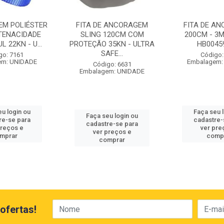
 EM POLIÉSTER
FITA DE ANCORAGEM
FITA DE A
 TENACIDADE
SLING 120CM COM
200CM - 3M
 22KN - U...
PROTEÇÃO 35KN - ULTRA
HB0045
SAFE...
go: 7161
Código:
em: UNIDADE
Embalagem:
Código: 6631
Embalagem: UNIDADE
u login ou
Faça seu 
Faça seu login ou
re-se para
cadastre-
cadastre-se para
preços e
ver pre
ver preços e
mprar
comp
comprar
ofertas!