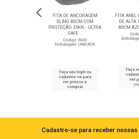
DE ANCORAGEM
FITA DE ANCORAGEM
FITA ANEL
 - 3M ALTISEG
SLING 80CM COM
DE ALTA
004597124
PROTEÇÃO 35KN - ULTRA
80CM AZUL
SAFE ...
ódigo: 1410
Códi
agem: UNIDADE
Embalag
Código: 6630
Embalagem: UNIDADE
 seu login ou
Faça se
Faça seu login ou
astre-se para
cadast
cadastre-se para
er preços e
ver 
ver preços e
comprar
co
comprar
Cadastre-se para receber nossas 