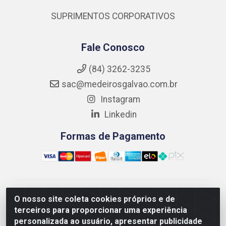
SUPRIMENTOS CORPORATIVOS
Fale Conosco
(84) 3262-3235
sac@medeirosgalvao.com.br
Instagram
Linkedin
Formas de Pagamento
Medeiros Galvão Soluções LTDA - Avenida Antônio
O nosso site coleta cookies próprios e de
Severiano da Câmara - Br 406, 1111, Km 102 - Centro,
terceiros para proporcionar uma experiência
João Câmara/RN - CEP 59550-000 - CNPJ
personalizada ao usuário, apresentar publicidade