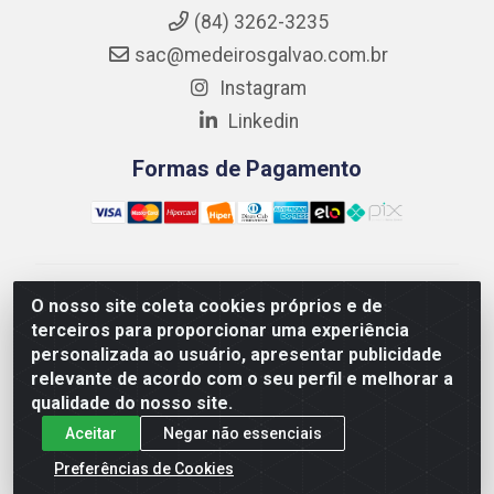
(84) 3262-3235
sac@medeirosgalvao.com.br
Instagram
Linkedin
Formas de Pagamento
Medeiros Galvão Soluções LTDA - Avenida Antônio
O nosso site coleta cookies próprios e de
Severiano da Câmara - Br 406, 1111, Km 102 - Centro,
terceiros para proporcionar uma experiência
João Câmara/RN - CEP 59550-000 - CNPJ
personalizada ao usuário, apresentar publicidade
01.347.878/0001-60
relevante de acordo com o seu perfil e melhorar a
qualidade do nosso site.
Aceitar
Negar não essenciais
Preferências de Cookies