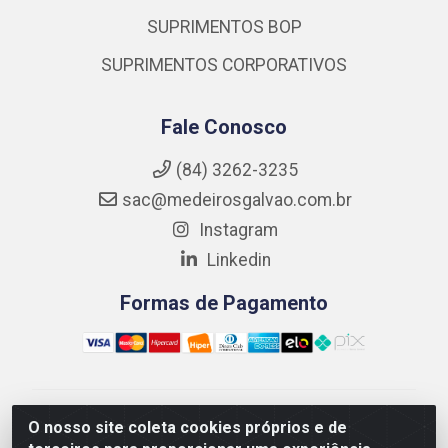
SUPRIMENTOS BOP
SUPRIMENTOS CORPORATIVOS
Fale Conosco
(84) 3262-3235
sac@medeirosgalvao.com.br
Instagram
Linkedin
Formas de Pagamento
Medeiros Galvão Soluções LTDA - Avenida Antônio
O nosso site coleta cookies próprios e de
Severiano da Câmara - Br 406, 1111, Km 102 - Centro,