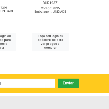
DUR193Z
GWS850 220V -
 7396
Código: 9295
Código: 9
 UNIDADE
Embalagem: UNIDADE
Embalagem: U
login ou
Faça seu login ou
Faça seu log
se para
cadastre-se para
cadastre-se
ços e
ver preços e
ver preços
rar
comprar
compra