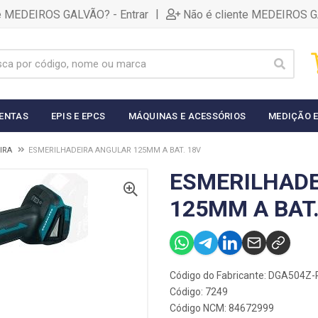
|
te MEDEIROS GALVÃO? - Entrar
Não é cliente MEDEIROS G
ENTAS
EPIS E EPCS
MÁQUINAS E ACESSÓRIOS
MEDIÇÃO E
IRA
ESMERILHADEIRA ANGULAR 125MM A BAT. 18V
ESMERILHADE
125MM A BAT.
Código do Fabricante: DGA504Z-
Código: 7249
Código NCM: 84672999