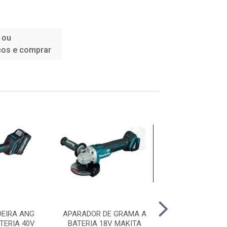
 ou
ços e comprar
DEIRA ANG
APARADOR DE GRAMA A
ESMERILHAD
TERIA 40V
BATERIA 18V MAKITA
ANGULAR 4.1/2