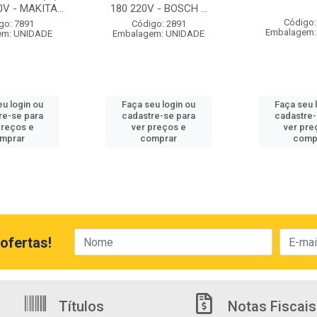
V - MAKITA...
180 220V - BOSCH ...
Código:
go: 7891
Código: 2891
Embalagem:
em: UNIDADE
Embalagem: UNIDADE
eu login ou
Faça seu login ou
Faça seu 
re-se para
cadastre-se para
cadastre-
preços e
ver preços e
ver pre
mprar
comprar
comp
ofertas!
Títulos
Notas Fiscais