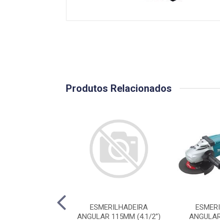
Produtos Relacionados
ERILHADEIRA
ESMERILHADEIRA
ESMER
R GWS 17-125 S
ANGULAR 115MM (4.1/2”)
ANGULAR