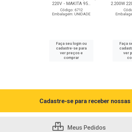
 220V - BOSCH
220V - MAKITA 95...
2.200W 220
06017...
Código: 6712
Códi
Embalagem: UNIDADE
Embalag
ódigo: 7457
agem: UNIDADE
Faça seu login ou
Faça s
 seu login ou
cadastre-se para
cadast
astre-se para
ver preços e
ver 
er preços e
comprar
co
comprar
Cadastre-se para receber nossas 
Meus Pedidos