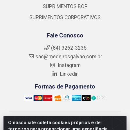
SUPRIMENTOS BOP
SUPRIMENTOS CORPORATIVOS
Fale Conosco
(84) 3262-3235
sac@medeirosgalvao.com.br
Instagram
Linkedin
Formas de Pagamento
Medeiros Galvão Soluções LTDA - Avenida Antônio
O nosso site coleta cookies próprios e de
Severiano da Câmara - Br 406, 1111, Km 102 - Centro,
terceiros para proporcionar uma experiência