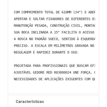
 COM COMPRIMENTO TOTAL DE 610MM (24") E ABERTURA 
 APERTAR E SOLTAR FIXADORES DE DIFERENTES DIMENSÕ
 MANUTENÇÃO PESADA, CONSTRUÇÃO CIVIL, MONTAGENS I
 SUA BOCA INCLINADA A 15° FACILITA O ACESSO A ÁRE
 A ROSCA NO PADRÃO SUECO, SENTIDO À ESQUERDA, PRO
 PRECISO. A ESCALA EM MILÍMETROS GRAVADA NO CORPO
 REGULAGEM E RAPIDEZ DURANTE O USO. 
 PROJETADA PARA PROFISSIONAIS QUE BUSCAM EFICIÊNC
 AJUSTÁVEL GEDORE RED R03800024 UNE FORÇA, CONTRO
 NECESSIDADES DE APLICAÇÕES EXIGENTES COM QUALIDA
Características