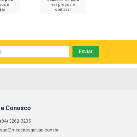
ços e
ver preços e
ver preços
rar
comprar
comprar
le Conosco
(84) 3262-3235
sac@medeirosgalvao.com.br