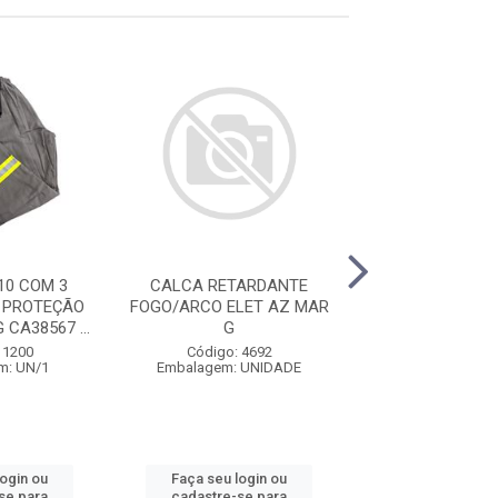
10 COM 3
CALCA RETARDANTE
BLUSÃO NR-10
 PROTEÇÃO
FOGO/ARCO ELET AZ MAR
CAMADAS RISCO
 CA38567 ...
G
CA 38568 V
 1200
Código: 4692
Código: 5
m: UN/1
Embalagem: UNIDADE
Embalagem: U
login ou
Faça seu login ou
Faça seu log
se para
cadastre-se para
cadastre-se 