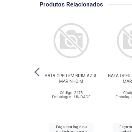
Produtos Relacionados
O NR-10 COM 3
BATA OPER EM BRIM AZUL
BATA OPER
 RISCO 4 TAM G
MARINHO M
MAR
8568 VECTRA
Código: 2478
Códi
ódigo: 586
Embalagem: UNIDADE
Embalag
agem: UNIDADE
 seu login ou
Faça seu login ou
Faça se
astre-se para
cadastre-se para
cadast