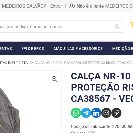
|
te MEDEIROS GALVÃO? - Entrar
Não é cliente MEDEIROS G
ENTAS
EPIS E EPCS
MÁQUINAS E ACESSÓRIOS
MEDIÇÃO E
TAS ELETRICISTA
CALÇA NR-10 COM 3 CAMADAS DE PROTEÇÃO RISCO 4 TAM GG 
CALÇA NR-10
PROTEÇÃO RI
CA38567 - V
Código do Fabricante: 3700000