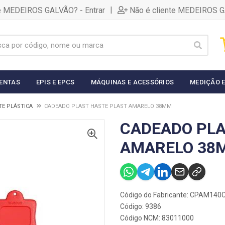
|
te MEDEIROS GALVÃO? - Entrar
Não é cliente MEDEIROS G
ENTAS
EPIS E EPCS
MÁQUINAS E ACESSÓRIOS
MEDIÇÃO E
E PLÁSTICA
CADEADO PLAST HASTE PLAST AMARELO 38MM
CADEADO PLA
AMARELO 38
Código do Fabricante: CPAM140
Código: 9386
Código NCM: 83011000