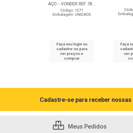
AÇO - VONDER REF 78....
ódigo: 7936
Códi
Código: 1271
lagem: METRO
Embala
Embalagem: UNIDADE
 seu login ou
Faça seu login ou
Faça se
astre-se para
cadastre-se para
cadast
er preços e
ver preços e
ver 
comprar
comprar
co
Cadastre-se para receber nossas 
Meus Pedidos