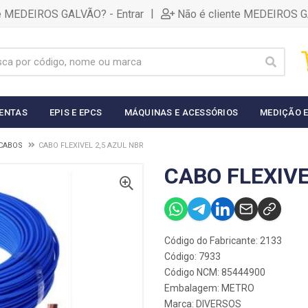
|
te MEDEIROS GALVÃO? - Entrar
Não é cliente MEDEIROS G
ENTAS
EPIS E EPCS
MÁQUINAS E ACESSÓRIOS
MEDIÇÃO E
 CABOS
CABO FLEXIVEL 2,5 AZUL NBR
CABO FLEXIVE
Código do Fabricante: 2133
Código: 7933
Código NCM: 85444900
Embalagem: METRO
Marca:
DIVERSOS