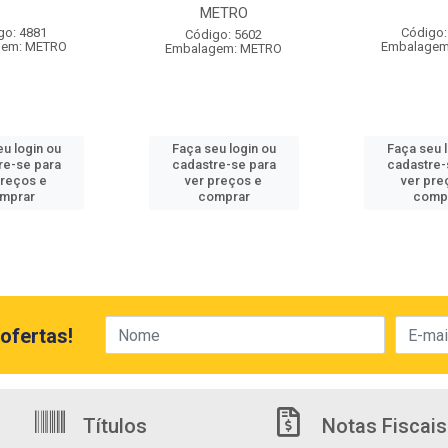
METRO
go: 4881
Código:
Código: 5602
gem: METRO
Embalagem
Embalagem: METRO
u login ou
Faça seu login ou
Faça seu 
re-se para
cadastre-se para
cadastre-
preços e
ver preços e
ver pre
mprar
comprar
comp
ofertas!
Títulos
Notas Fiscais