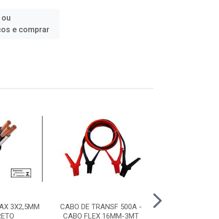
 ou
ços e comprar
AX 3X2,5MM
CABO DE TRANSF 500A -
CABO MANGA 
RETO
CABO FLEX 16MM-3MT
BRANCO 6 M