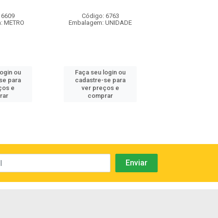
 6609
Código: 6763
Código: 71
: METRO
Embalagem: UNIDADE
Embalagem: 
login ou
Faça seu login ou
Faça seu log
se para
cadastre-se para
cadastre-se 
ços e
ver preços e
ver preços
rar
comprar
comprar