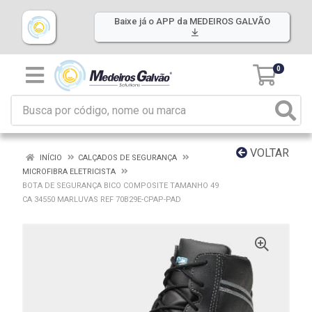
Baixe já o APP da MEDEIROS GALVÃO
0
VOLTAR
INÍCIO
CALÇADOS DE SEGURANÇA
MICROFIBRA ELETRICISTA
BOTA DE SEGURANÇA BICO COMPOSITE TAMANHO 49
CA 34550 MARLUVAS REF 70B29E-CPAP-PAD