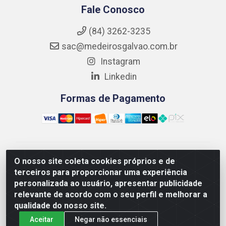
Fale Conosco
(84) 3262-3235
sac@medeirosgalvao.com.br
Instagram
Linkedin
Formas de Pagamento
Medeiros Galvão Soluções LTDA - Avenida Antônio
O nosso site coleta cookies próprios e de
Severiano da Câmara - Br 406, 1111, Km 102 - Centro,
terceiros para proporcionar uma experiência
João Câmara/RN - CEP 59550-000 - CNPJ
personalizada ao usuário, apresentar publicidade
01.347.878/0001-60
relevante de acordo com o seu perfil e melhorar a
qualidade do nosso site.
Aceitar
Negar não essenciais