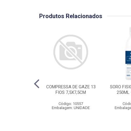
Produtos Relacionados
D TRANSPARENTE
COMPRESSA DE GAZE 13
SORO FISI
C/10 UNID
FIOS 7,5X7,5CM
250ML
ódigo: 571
Código: 10557
Códi
agem: UNIDADE
Embalagem: UNIDADE
Embalag