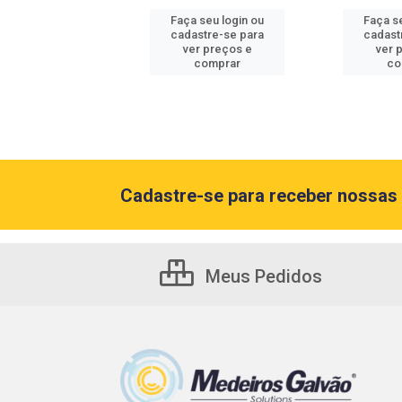
 seu login ou
Faça seu login ou
Faça s
astre-se para
cadastre-se para
cadast
er preços e
ver preços e
ver 
comprar
comprar
co
Cadastre-se para receber nossas 
Meus Pedidos