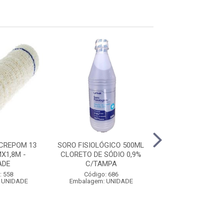
 CREPOM 13
SORO FISIOLÓGICO 500ML
ALGODAO HID
X1,8M -
CLORETO DE SÓDIO 0,9%
MULTIUSO 
ADE
C/TAMPA
Código: 10
: 558
Código: 686
Embalagem: U
 UNIDADE
Embalagem: UNIDADE