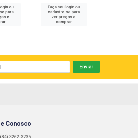
login ou
Faça seu login ou
Faça seu log
se para
cadastre-se para
cadastre-se
ços e
ver preços e
ver preços
rar
comprar
compra
le Conosco
(84) 3262-3235