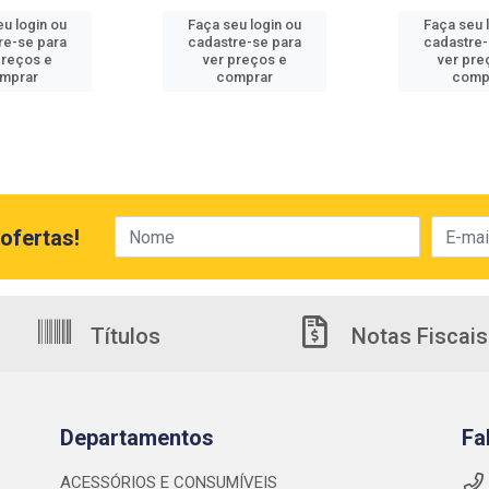
eu login ou
Faça seu login ou
Faça seu 
re-se para
cadastre-se para
cadastre-
preços e
ver preços e
ver pre
mprar
comprar
comp
ofertas!
Títulos
Notas Fiscais
Departamentos
Fa
ACESSÓRIOS E CONSUMÍVEIS