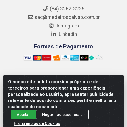
(84) 3262-3235
sac@medeirosgalvao.com.br
Instagram
Linkedin
Formas de Pagamento
Medeiros Galvão Soluções LTDA - Avenida Antônio
O nosso site coleta cookies próprios e de
Severiano da Câmara - Br 406, 1111, Km 102 - Centro,
terceiros para proporcionar uma experiência
João Câmara/RN - CEP 59550-000 - CNPJ
personalizada ao usuário, apresentar publicidade
01.347.878/0001-60
relevante de acordo com o seu perfil e melhorar a
qualidade do nosso site.
Aceitar
Negar não essenciais
Preferências de Cookies