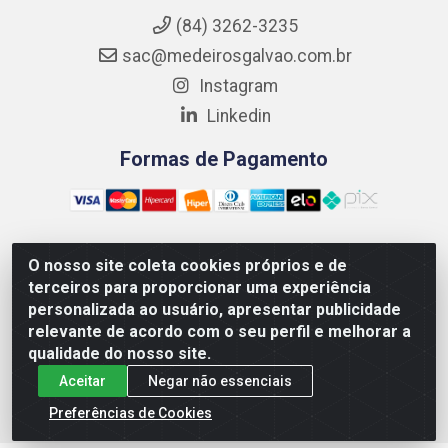
(84) 3262-3235
sac@medeirosgalvao.com.br
Instagram
Linkedin
Formas de Pagamento
O nosso site coleta cookies próprios e de
Medeiros Galvão Soluções LTDA - Avenida Antônio Severiano
terceiros para proporcionar uma experiência
da Câmara - Br 406, 1111, Km 102 - Centro, João Câmara/RN
personalizada ao usuário, apresentar publicidade
- CEP 59550-000 - CNPJ 01.347.878/0001-60
relevante de acordo com o seu perfil e melhorar a
qualidade do nosso site.
Aceitar
Negar não essenciais
Preferências de Cookies