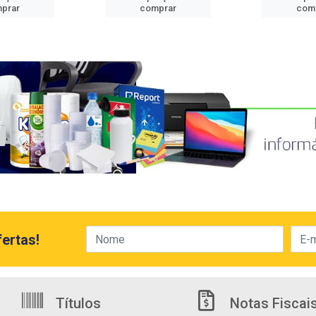
prar
comprar
com
ertas!
Títulos
Notas Fiscai