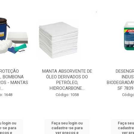
PROTEÇÃO
MANTA ABSORVENTE DE
DESENG
L BOMBONA
ÓLEO DERIVADOS DO
INDUS
ROS - MANTAS
PETRÓLEO,
BIODEGRADÁV
...
HIDROCARBONE...
SF 7839
o: 1648
Código: 1058
Código
 login ou
Faça seu login ou
Faça seu
e-se para
cadastre-se para
cadastre
reços e
ver preços e
ver pr