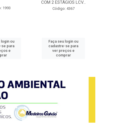
COM 2 ESTÁGIOS LCV...
760N.M
: 1993
Código: 4367
Código
 login ou
Faça seu login ou
Faça seu 
-se para
cadastre-se para
cadastre
eços e
ver preços e
ver pr
prar
comprar
comp