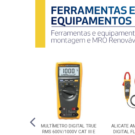
 A DIESEL
MULTÍMETRO DIGITAL TRUE
ALICATE A
,0KVA 220V BD-
RMS 600V/1000V CAT III E
DIGITAL F