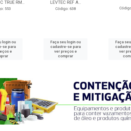
C TRUE RM...
LEVTEC REF A...
Código
o: 553
Código: 638
 login ou
Faça seu login ou
Faça seu
e-se para
cadastre-se para
cadastre
reços e
ver preços e
ver pr
prar
comprar
com