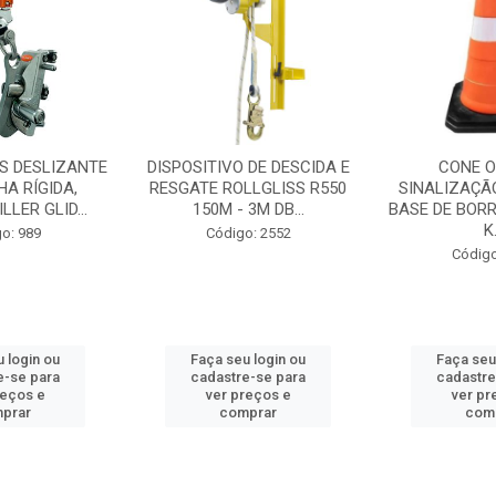
S DESLIZANTE
DISPOSITIVO DE DESCIDA E
CONE O
HA RÍGIDA,
RESGATE ROLLGLISS R550
SINALIZAÇÃ
LER GLID...
150M - 3M DB...
BASE DE BORR
K.
o: 989
Código: 2552
Código
 login ou
Faça seu login ou
Faça seu
e-se para
cadastre-se para
cadastre
reços e
ver preços e
ver pr
prar
comprar
com