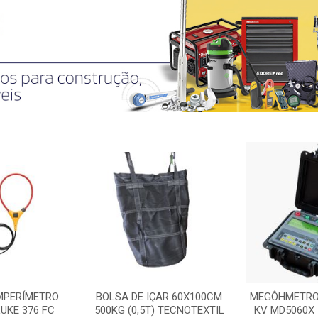
MPERÍMETRO
BOLSA DE IÇAR 60X100CM
MEGÔHMETRO 
LUKE 376 FC
500KG (0,5T) TECNOTEXTIL
KV MD5060X