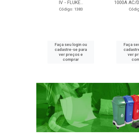
ARTIDA EL...
IV - FLUKE...
1000A AC/D
o: 1936
Código: 1383
Códig
u login ou
Faça seu login ou
Faça seu
e-se para
cadastre-se para
cadastr
reços e
ver preços e
ver p
mprar
comprar
com