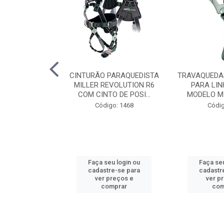
DE SEGURANÇA
CINTURÃO PARAQUEDISTA
TRAVAQUEDA
RANCO COM
MILLER REVOLUTION R6
PARA LIN
L SEM VENT...
COM CINTO DE POSI...
MODELO MIL
o: 1335
Código: 1468
Códig
u login ou
Faça seu login ou
Faça seu
e-se para
cadastre-se para
cadastr
reços e
ver preços e
ver p
mprar
comprar
com