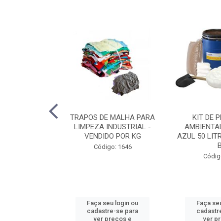
SCULANTE AZUL
TRAPOS DE MALHA PARA
KIT DE 
R PLÁSTICOS
LIMPEZA INDUSTRIAL -
AMBIENTA
3983
VENDIDO POR KG
AZUL 50 LIT
B
o: 3346
Código: 1646
Códig
u login ou
Faça seu login ou
Faça seu
e-se para
cadastre-se para
cadastr
reços e
ver preços e
ver p