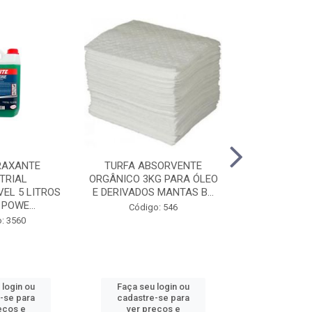
RAXANTE
TURFA ABSORVENTE
PÁ ANTI-FAI
TRIAL
ORGÂNICO 3KG PARA ÓLEO
EM MADEIR
EL 5 LITROS
E DERIVADOS MANTAS B...
PLAS
 POWE...
Código: 546
Código
: 3560
 login ou
Faça seu login ou
Faça seu 
-se para
cadastre-se para
cadastre
eços e
ver preços e
ver pr