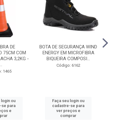
BRA DE
BOTA DE SEGURANÇA WIND
ÓCULOS DE
O 75CM COM
ENERGY EM MICROFIBRA
STEELPRO TU
ACHA 3,2KG -
BIQUEIRA COMPOSI...
CA20717 - V
..
Código: 6162
Código
: 1465
 login ou
Faça seu login ou
Faça seu 
-se para
cadastre-se para
cadastre
eços e
ver preços e
ver pr
prar
comprar
comp