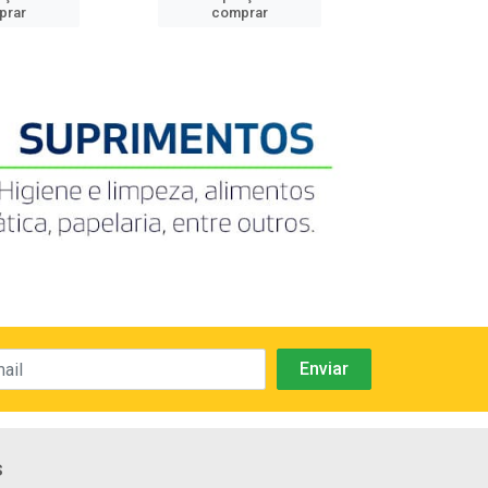
prar
comprar
comp
s