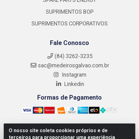
SPARE PARTS ENERGY
SUPRIMENTOS BOP
SUPRIMENTOS CORPORATIVOS
Fale Conosco
(84) 3262-3235
sac@medeirosgalvao.com.br
Instagram
Linkedin
Formas de Pagamento
O nosso site coleta cookies próprios e de
Medeiros Galvão Soluções LTDA - Avenida Antônio Severiano
terceiros para proporcionar uma experiência