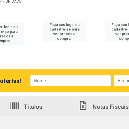
em: UNIDADE
Faça seu login ou
Faça seu 
u login ou
cadastre-se para
cadastre-
re-se para
ver preços e
ver pre
preços e
comprar
comp
mprar
ofertas!
Títulos
Notas Fiscais