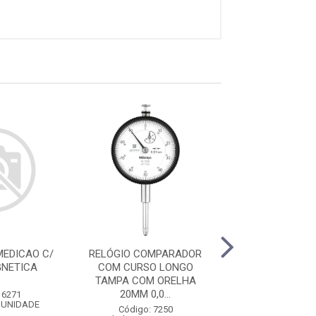
MEDICAO C/
RELÓGIO COMPARADOR
RELÓGIO COM
NETICA
COM CURSO LONGO
DIGITAL ABSOLU
TAMPA COM ORELHA
TAMPA LISA 12,
20MM 0,0...
 6271
Código: 76
 UNIDADE
Embalagem: U
Código: 7250