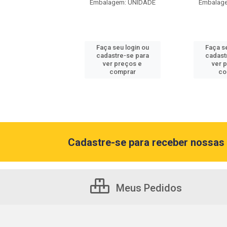
agem: UNIDADE
Embalagem: UNIDADE
Embalag
 seu login ou
Faça seu login ou
Faça se
astre-se para
cadastre-se para
cadast
er preços e
ver preços e
ver 
comprar
comprar
co
Cadastre-se para receber nossas 
Meus Pedidos