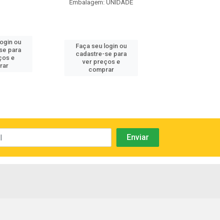
Embalagem: UNIDADE
login ou
Faça seu log
Faça seu login ou
se para
cadastre-se 
cadastre-se para
ços e
ver preços
ver preços e
rar
comprar
comprar