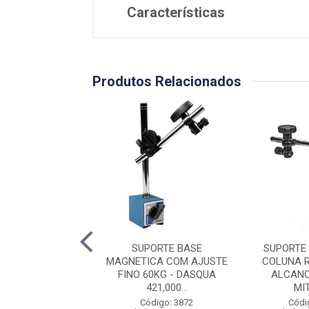
Características
Produtos Relacionados
TE MAGNÉTICO
SUPORTE BASE
SUPORTE
O ARTICULADO
MAGNETICA COM AJUSTE
COLUNA R
OM AJUSTE FINO
FINO 60KG - DASQUA
ALCANC
DIG...
421,000...
MIT
ódigo: 9573
Código: 3872
Códi