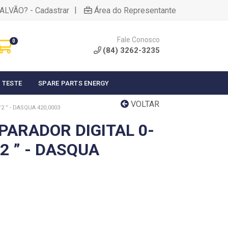
|
ALVÃO? - Cadastrar
Área do Representante
Fale Conosco
0
(84) 3262-3235
 TESTE
SPARE PARTS ENERGY
VOLTAR
2 ” - DASQUA 420,0003
PARADOR DIGITAL 0-
/2 ” - DASQUA