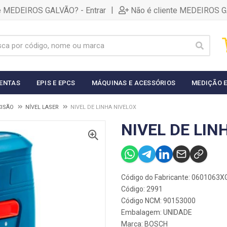
|
te MEDEIROS GALVÃO? - Entrar
Não é cliente MEDEIROS G
ENTAS
EPIS E EPCS
MÁQUINAS E ACESSÓRIOS
MEDIÇÃO E
CISÃO
NÍVEL LASER
NIVEL DE LINHA NIVELOX
NIVEL DE LIN
Código do Fabricante: 0601063
Código: 2991
Código NCM: 90153000
Embalagem: UNIDADE
Marca:
BOSCH