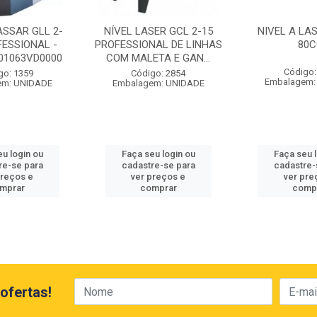
ASSAR GLL 2-
NÍVEL LASER GCL 2-15
NIVEL A LAS
FESSIONAL -
PROFESSIONAL DE LINHAS
80
01063VD0000
COM MALETA E GAN...
Código:
go: 1359
Código: 2854
Embalagem:
em: UNIDADE
Embalagem: UNIDADE
u login ou
Faça seu login ou
Faça seu 
re-se para
cadastre-se para
cadastre-
preços e
ver preços e
ver pre
mprar
comprar
comp
ofertas!