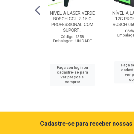
NIVEL A
NÍVEL A LASER VERDE
NÍVEL A L
RIPE+CAIXA GLL
BOSCH GCL 2-15 G
12G PRO
2-20 G
PROFESSIONAL COM
BOSCH 06
SUPORT...
ódigo: 7039
Códi
agem: UNIDADE
Embalag
Código: 1358
Embalagem: UNIDADE
 seu login ou
Faça se
Faça seu login ou
astre-se para
cadast
cadastre-se para
er preços e
ver 
ver preços e
comprar
co
comprar
Cadastre-se para receber nossas 