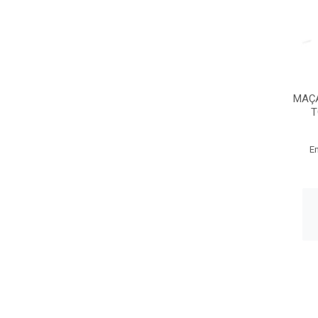
MAÇA
T
E