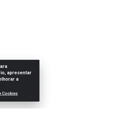
para
io, apresentar
elhorar a
e Cookies