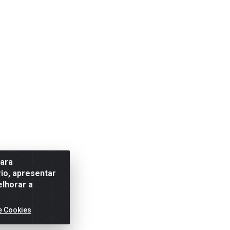
para
io, apresentar
elhorar a
e Cookies