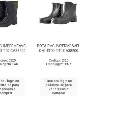
C IMPERMEAVEL
BOTA PVC IMPERMEAVEL
O T40 CA38200
C/CURTO T41 CA38200
digo: 5325
Código: 5326
alagem: PAR
Embalagem: PAR
 seu login ou
Faça seu login ou
stre-se para
cadastre-se para
r preços e
ver preços e
comprar
comprar