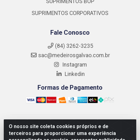
SUPRIMENTOS BOP
SUPRIMENTOS CORPORATIVOS
Fale Conosco
(84) 3262-3235
sac@medeirosgalvao.com.br
Instagram
Linkedin
Formas de Pagamento
Medeiros Galvão Soluções LTDA - Avenida Antônio
O nosso site coleta cookies próprios e de
Severiano da Câmara - Br 406, 1111, Km 102 - Centro,
terceiros para proporcionar uma experiência
João Câmara/RN - CEP 59550-000 - CNPJ