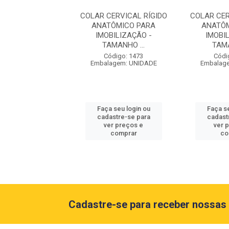
ERVICAL RÍGIDO
COLAR CERVICAL RÍGIDO
COLAR CER
ÔMICO PARA
ANATÔMICO PARA
ANATÔM
BILIZAÇÃO -
IMOBILIZAÇÃO -
IMOBI
MANHO ...
TAMANHO ...
TAMA
ódigo: 1476
Código: 1473
Códi
agem: UNIDADE
Embalagem: UNIDADE
Embalag
 seu login ou
Faça seu login ou
Faça se
astre-se para
cadastre-se para
cadast
er preços e
ver preços e
ver 
comprar
comprar
co
Cadastre-se para receber nossas 