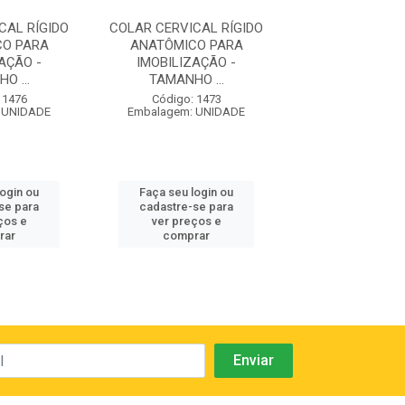
CAL RÍGIDO
COLAR CERVICAL RÍGIDO
COLAR CERVICA
CO PARA
ANATÔMICO PARA
ANATÔMICO
AÇÃO -
IMOBILIZAÇÃO -
IMOBILIZAÇ
O ...
TAMANHO ...
TAMANHO .
 1476
Código: 1473
Código: 14
 UNIDADE
Embalagem: UNIDADE
Embalagem: U
login ou
Faça seu login ou
Faça seu log
se para
cadastre-se para
cadastre-se 
ços e
ver preços e
ver preços
rar
comprar
comprar