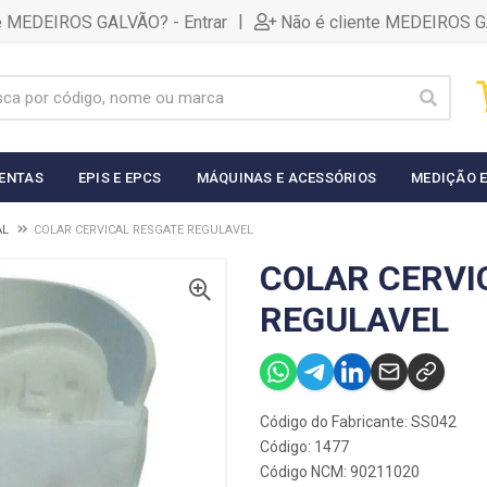
|
te MEDEIROS GALVÃO? - Entrar
Não é cliente MEDEIROS G
ENTAS
EPIS E EPCS
MÁQUINAS E ACESSÓRIOS
MEDIÇÃO E
AL
COLAR CERVICAL RESGATE REGULAVEL
COLAR CERVI
REGULAVEL
Código do Fabricante: SS042
Código: 1477
Código NCM: 90211020