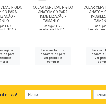
VICAL RÍGIDO
COLAR CERVICAL RÍGIDO
COLAR CERVI
ICO PARA
ANATÔMICO PARA
ANATÔMI
LIZAÇÃO -
IMOBILIZAÇÃO -
IMOBILIZ
NHO ...
TAMANHO ...
TAMANH
go: 1474
Código: 1475
Código:
em: UNIDADE
Embalagem: UNIDADE
Embalagem:
u login ou
Faça seu login ou
Faça seu 
re-se para
cadastre-se para
cadastre-
preços e
ver preços e
ver pre
mprar
comprar
comp
ofertas!