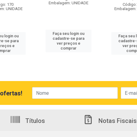
Embalagem: UNIDADE
go: 170
Código:
em: UNIDADE
Embalagem:
Faça seu login ou
u login ou
Faça seu 
cadastre-se para
re-se para
cadastre-
ver preços e
preços e
ver pre
comprar
mprar
comp
ofertas!
Títulos
Notas Fiscais