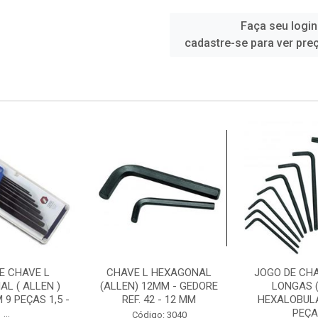
Faça seu login
cadastre-se para ver pre
E CHAVE L
CHAVE L HEXAGONAL
JOGO DE CHA
L ( ALLEN )
(ALLEN) 12MM - GEDORE
LONGAS (
9 PEÇAS 1,5 -
REF. 42 - 12 MM
HEXALOBULA
...
PEÇAS
Código: 3040