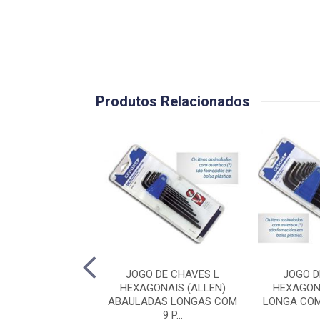
Produtos Relacionados
DE FENDA TOCO
JOGO DE CHAVES L
JOGO D
1/4 X 1.1/2” REF
HEXAGONAIS (ALLEN)
HEXAGONA
3-1/4X1....
ABAULADAS LONGAS COM
LONGA COM 
9 P...
Código: 11