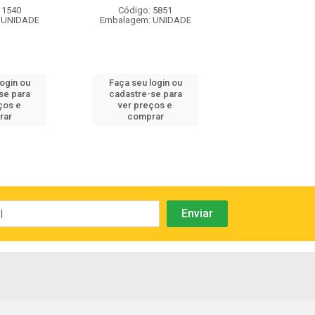
Embalagem: U
 1540
Código: 5851
 UNIDADE
Embalagem: UNIDADE
Faça seu log
login ou
Faça seu login ou
cadastre-se 
se para
cadastre-se para
ver preços
ços e
ver preços e
comprar
rar
comprar