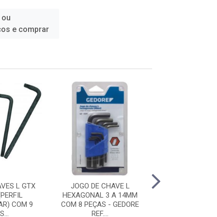
 ou
ços e comprar
VES L GTX
JOGO DE CHAVE L
CHAVE L HEX
PERFIL
HEXAGONAL 3 A 14MM
ALLEN 17MM -
R) COM 9
COM 8 PEÇAS - GEDORE
REF. 42 - 1
...
REF....
Código: 15