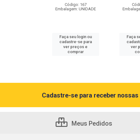
agem: UNIDADE
Código: 167
Códi
Embalagem: UNIDADE
Embalag
 seu login ou
Faça seu login ou
Faça se
astre-se para
cadastre-se para
cadast
er preços e
ver preços e
ver 
comprar
comprar
co
Cadastre-se para receber nossas 
Meus Pedidos