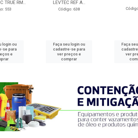
C TRUE RM...
LEVTEC REF A...
Código
o: 553
Código: 638
 login ou
Faça seu login ou
Faça seu
e-se para
cadastre-se para
cadastre
reços e
ver preços e
ver pr
prar
comprar
com