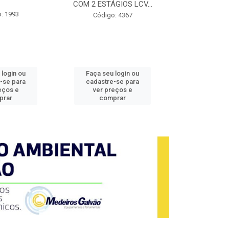
COM 2 ESTÁGIOS LCV...
760N.M
: 1993
Código: 4367
Código
 login ou
Faça seu login ou
Faça seu 
-se para
cadastre-se para
cadastre
eços e
ver preços e
ver pr
prar
comprar
comp