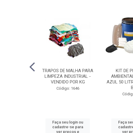
SCULANTE AZUL
TRAPOS DE MALHA PARA
KIT DE 
R PLÁSTICOS
LIMPEZA INDUSTRIAL -
AMBIENTA
3983
VENDIDO POR KG
AZUL 50 LIT
B
o: 3346
Código: 1646
Códig
u login ou
Faça seu login ou
Faça seu
e-se para
cadastre-se para
cadastr
reços e
ver preços e
ver p