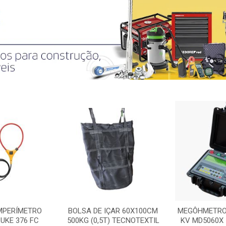
MPERÍMETRO
BOLSA DE IÇAR 60X100CM
MEGÔHMETRO 
LUKE 376 FC
500KG (0,5T) TECNOTEXTIL
KV MD5060X