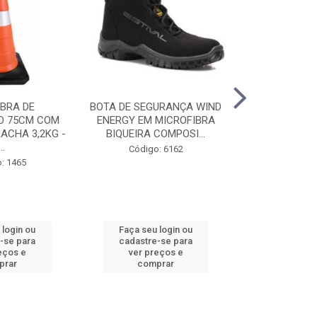
BRA DE
BOTA DE SEGURANÇA WIND
ÓCULOS DE
O 75CM COM
ENERGY EM MICROFIBRA
STEELPRO TU
ACHA 3,2KG -
BIQUEIRA COMPOSI...
CA20717 - V
..
Código: 6162
Código
: 1465
 login ou
Faça seu login ou
Faça seu 
-se para
cadastre-se para
cadastre
eços e
ver preços e
ver pr
prar
comprar
comp