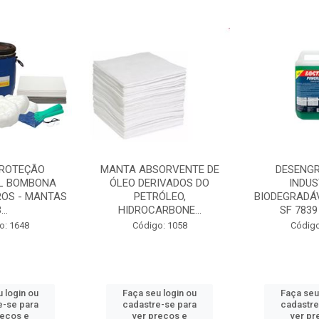
PROTEÇÃO
MANTA ABSORVENTE DE
DESENG
L BOMBONA
ÓLEO DERIVADOS DO
INDUS
ROS - MANTAS
PETRÓLEO,
BIODEGRADÁV
...
HIDROCARBONE...
SF 7839
o: 1648
Código: 1058
Código
 login ou
Faça seu login ou
Faça seu
e-se para
cadastre-se para
cadastre
reços e
ver preços e
ver pr