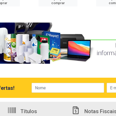
prar
comprar
com
ertas!
Títulos
Notas Fiscai