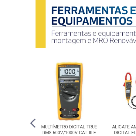
 A DIESEL
MULTÍMETRO DIGITAL TRUE
ALICATE A
,0KVA 220V BD-
RMS 600V/1000V CAT III E
DIGITAL F