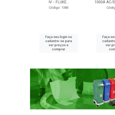
ARTIDA EL...
IV - FLUKE...
1000A AC/D
o: 1936
Código: 1383
Códig
u login ou
Faça seu login ou
Faça seu
e-se para
cadastre-se para
cadastr
reços e
ver preços e
ver p
mprar
comprar
com