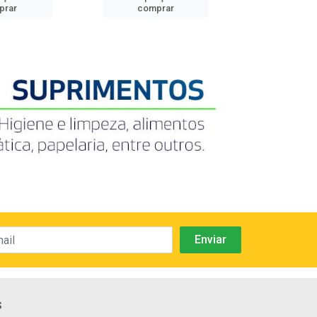
prar
comprar
comp
s