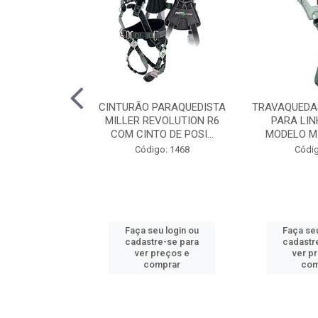
DE SEGURANÇA
CINTURÃO PARAQUEDISTA
TRAVAQUEDA
RANCO COM
MILLER REVOLUTION R6
PARA LIN
L SEM VENT...
COM CINTO DE POSI...
MODELO MIL
o: 1335
Código: 1468
Códig
u login ou
Faça seu login ou
Faça seu
e-se para
cadastre-se para
cadastr
reços e
ver preços e
ver p
mprar
comprar
com