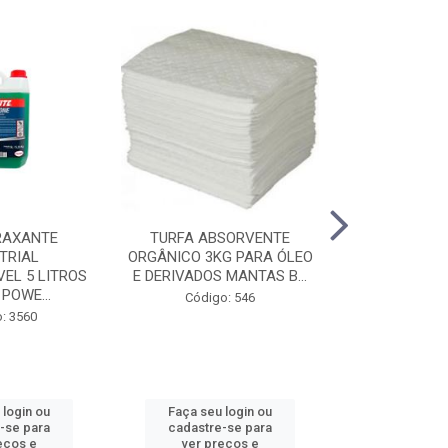
RAXANTE
TURFA ABSORVENTE
PÁ ANTI-FAI
TRIAL
ORGÂNICO 3KG PARA ÓLEO
EM MADEIR
EL 5 LITROS
E DERIVADOS MANTAS B...
PLAS
 POWE...
Código: 546
Código
: 3560
 login ou
Faça seu login ou
Faça seu 
-se para
cadastre-se para
cadastre
eços e
ver preços e
ver pr