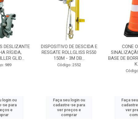
S DESLIZANTE
DISPOSITIVO DE DESCIDA E
CONE O
HA RÍGIDA,
RESGATE ROLLGLISS R550
SINALIZAÇÃ
LER GLID...
150M - 3M DB...
BASE DE BORR
K.
o: 989
Código: 2552
Código
 login ou
Faça seu login ou
Faça seu
e-se para
cadastre-se para
cadastre
reços e
ver preços e
ver pr
prar
comprar
com