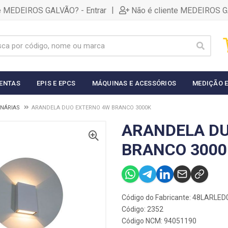
|
te MEDEIROS GALVÃO? - Entrar
Não é cliente MEDEIROS G
ENTAS
EPIS E EPCS
MÁQUINAS E ACESSÓRIOS
MEDIÇÃO E
INÁRIAS
ARANDELA DUO EXTERNO 4W BRANCO 3000K
ARANDELA D
BRANCO 3000
Código do Fabricante: 48LARLE
Código: 2352
Código NCM: 94051190