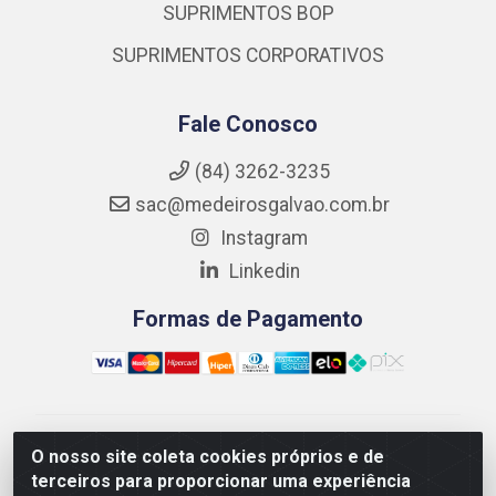
SUPRIMENTOS BOP
SUPRIMENTOS CORPORATIVOS
Fale Conosco
(84) 3262-3235
sac@medeirosgalvao.com.br
Instagram
Linkedin
Formas de Pagamento
Medeiros Galvão Soluções LTDA - Avenida Antônio
O nosso site coleta cookies próprios e de
Severiano da Câmara - Br 406, 1111, Km 102 - Centro,
terceiros para proporcionar uma experiência
João Câmara/RN - CEP 59550-000 - CNPJ